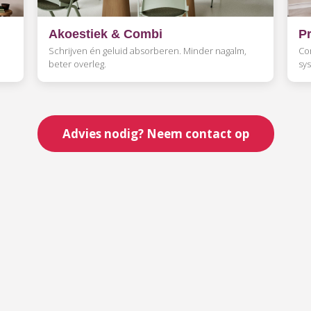
Akoestiek & Combi
P
Schrijven én geluid absorberen. Minder nagalm,
Co
beter overleg.
sy
Advies nodig? Neem contact op