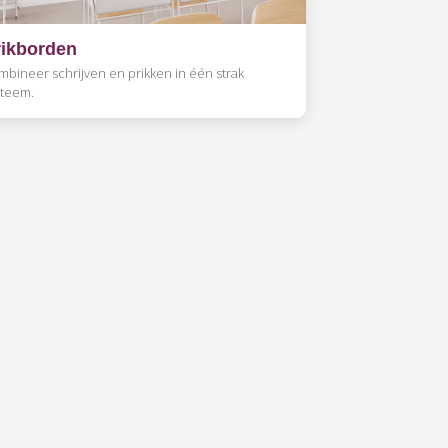
rikborden
mbineer schrijven en prikken in één strak
steem.