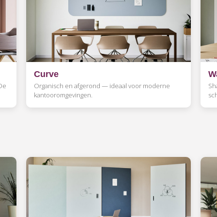
Curve
W
 De
Organisch en afgerond — ideaal voor moderne
Sh
kantooromgevingen.
sch