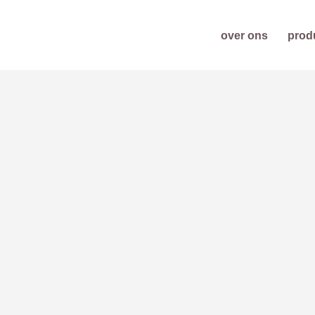
over ons
prod